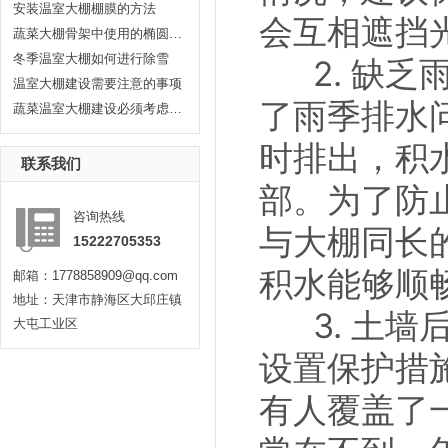
安装温室大棚棚膜的方法
会互相遮挡
蔬菜大棚骨架中使用的椭圆管有哪...
冬季温室大棚如何进行除雪
2. 缺乏
温室大棚建设需要注意的事项
了雨季排水
蔬菜温室大棚建设必须考虑耐久性...
时排出，积
联系我们
部。为了防
咨询热线
与大棚同长
15222705353
积水能够顺
邮箱：1778858909@qq.com
地址：天津市静海区大邱庄镇
3. 土墙
大屯工业区
设置保护措
有人覆盖了